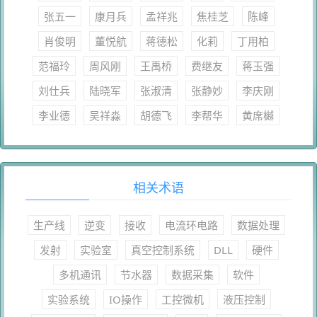
张五一
康月兵
孟祥兆
焦桂芝
陈峰
肖俊明
董悦航
蒋德松
化莉
丁用柏
范福玲
周风刚
王禹桥
费继友
蒋玉强
刘仕兵
陆晓军
张淑清
张静妙
李庆刚
李业德
吴祥淼
胡德飞
李帮华
黄席樾
相关术语
生产线
逆变
接收
电流环电路
数据处理
发射
实验室
真空控制系统
DLL
硬件
多机通讯
节水器
数据采集
软件
实验系统
IO操作
工控微机
液压控制