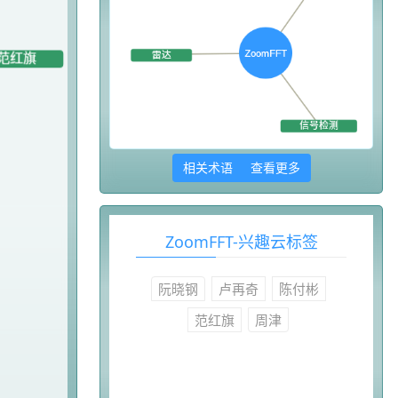
相关术语 查看更多
ZoomFFT-兴趣云标签
阮晓钢
卢再奇
陈付彬
范红旗
周津