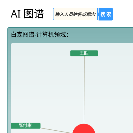
AI 图谱
搜 索
白森图谱-计算机领域：