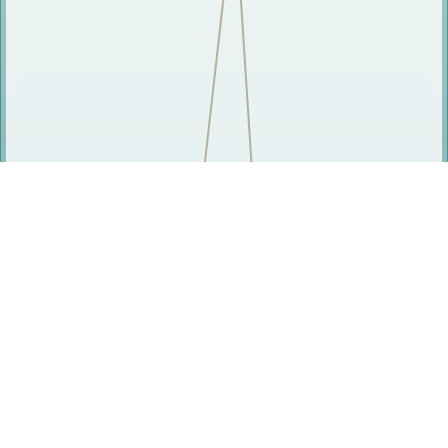
研究人员
杨正喜
杨家飘
冯超英
赵清文
范瑞滨