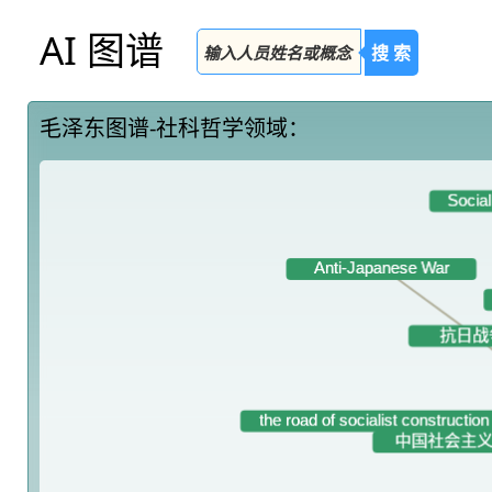
AI 图谱
搜 索
毛泽东图谱-社科哲学领域：