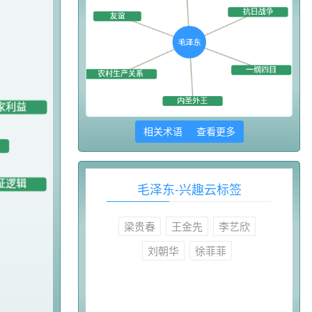
相关术语 查看更多
毛泽东-兴趣云标签
梁贵春
王金先
李艺欣
刘朝华
徐菲菲