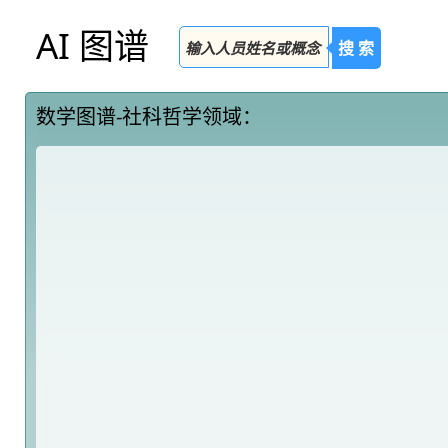
AI 图谱
搜 索
数学图谱-社科哲学领域：