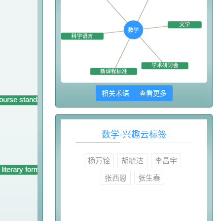
相关术语 查看更多
数学-兴趣云标签
杨万铨
胡毓达
李昌宇
张西恩
张生春