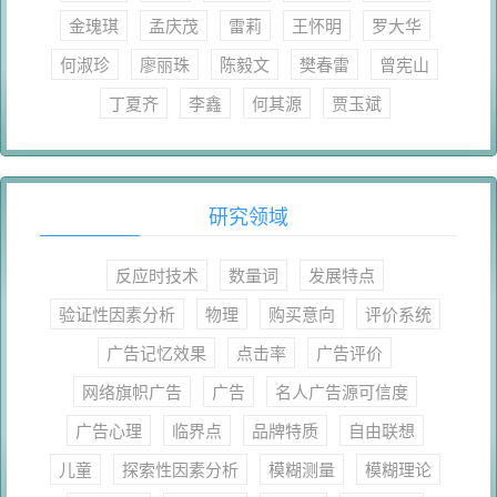
金瑰琪
孟庆茂
雷莉
王怀明
罗大华
何淑珍
廖丽珠
陈毅文
樊春雷
曾宪山
丁夏齐
李鑫
何其源
贾玉斌
研究领域
反应时技术
数量词
发展特点
验证性因素分析
物理
购买意向
评价系统
广告记忆效果
点击率
广告评价
网络旗帜广告
广告
名人广告源可信度
广告心理
临界点
品牌特质
自由联想
儿童
探索性因素分析
模糊测量
模糊理论