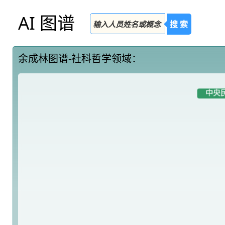
AI 图谱
搜 索
余成林图谱-社科哲学领域：