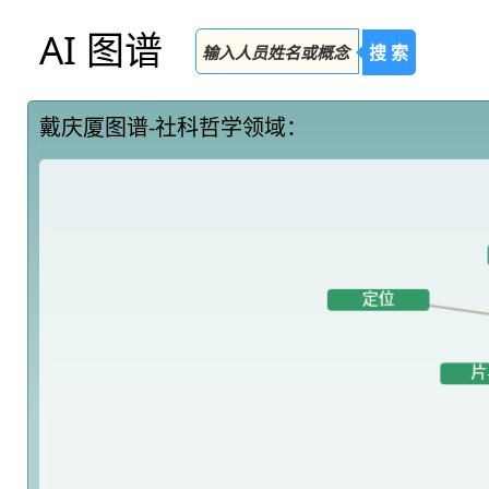
AI 图谱
搜 索
戴庆厦图谱-社科哲学领域：