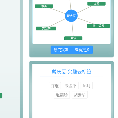
研究兴趣 查看更多
戴庆厦-兴趣云标签
许琨
朱金平
邱月
赵燕珍
胡素华