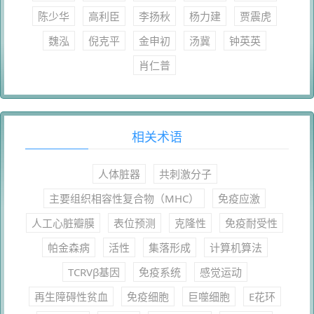
陈少华
高利臣
李扬秋
杨力建
贾震虎
魏泓
倪克平
金申初
汤冀
钟英英
肖仁普
相关术语
人体脏器
共刺激分子
主要组织相容性复合物（MHC）
免疫应激
人工心脏瓣膜
表位预测
克隆性
免疫耐受性
帕金森病
活性
集落形成
计算机算法
TCRVβ基因
免疫系统
感觉运动
再生障碍性贫血
免疫细胞
巨噬细胞
E花环