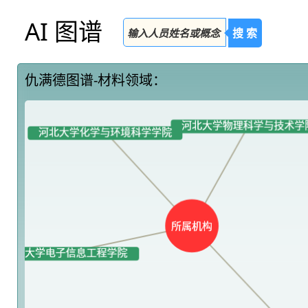
AI 图谱
搜 索
仇满德图谱-材料领域：