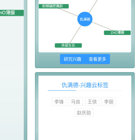
研究兴趣 查看更多
仇满德-兴趣云标签
李锋
马良
王侠
李丽
赵庆勋