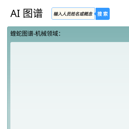
AI 图谱
搜 索
蝰蛇图谱-机械领域：