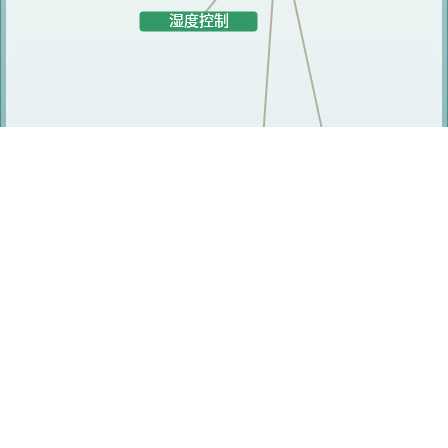
研究人员
陈军
朱福亚
李川
宣卫芳
张力
陆凯
刘秋生
李竞