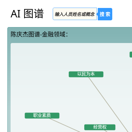
AI 图谱
搜 索
陈庆杰图谱-金融领域：