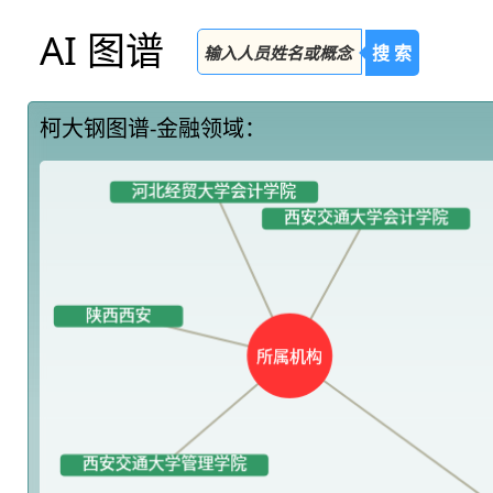
AI 图谱
搜 索
柯大钢图谱-金融领域：