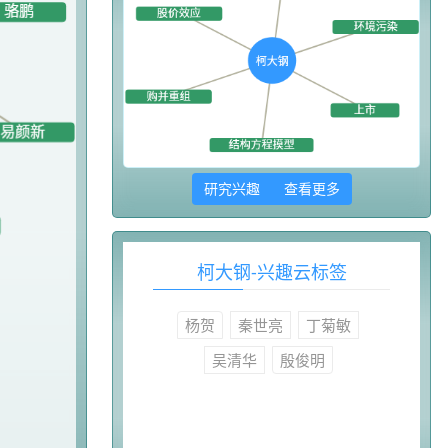
研究兴趣 查看更多
柯大钢-兴趣云标签
杨贺
秦世亮
丁菊敏
吴清华
殷俊明