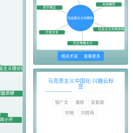
相关术语 查看更多
马克思主义中国化-兴趣云标
签
邹广文
潘顺
吴絮颖
何楠
刘晓燕