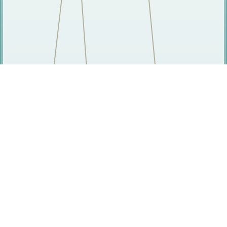
研究人员
王江兵
周淼泉
邓淑华
吴慈生
谭健
张树安
张坤锋
邹曦