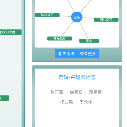
相关术语 查看更多
走婚-兴趣云标签
张正军
梅春翠
邓平模
杨云鹏
周术槐