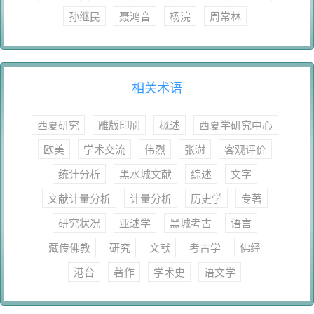
孙继民
聂鸿音
杨浣
周常林
相关术语
西夏研究
雕版印刷
概述
西夏学研究中心
欧美
学术交流
伟烈
张澍
客观评价
统计分析
黑水城文献
综述
文字
文献计量分析
计量分析
历史学
专著
研究状况
亚述学
黑城考古
语言
藏传佛教
研究
文献
考古学
佛经
港台
著作
学术史
语文学