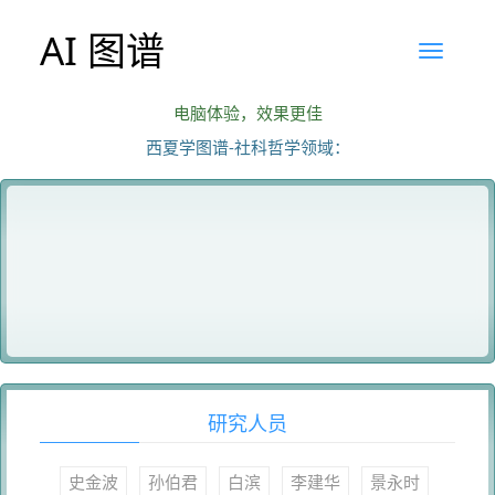
AI 图谱
电脑体验，效果更佳
西夏学图谱-社科哲学领域：
研究人员
史金波
孙伯君
白滨
李建华
景永时