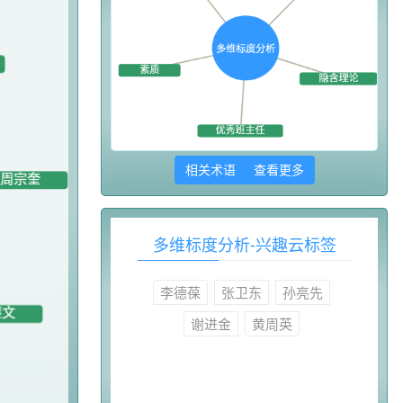
相关术语 查看更多
多维标度分析-兴趣云标签
李德葆
张卫东
孙亮先
谢进金
黄周英