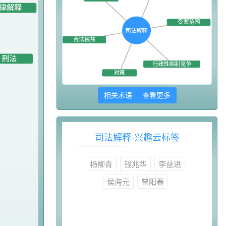
相关术语 查看更多
司法解释-兴趣云标签
杨柳青
钱兆华
李益进
侯海元
曾阳春