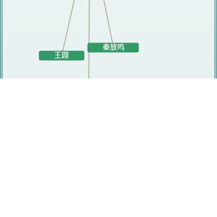
研究人员
李晓伟
阿地力江·阿布来提
秦放鸣
王颋