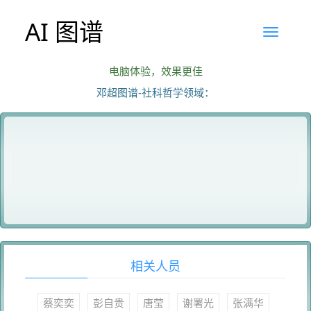
AI 图谱
电脑体验，效果更佳
邓超图谱-社科哲学领域：
相关人员
蔡奕奕
彭自贵
唐莹
谢署光
张满华