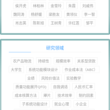
侯开虎
林柏林
金雪玲
朱霞
刘威伟
魏同涛
杨舒媛
梁胜友
黄领仪
李一智
肖志英
陈彰旭
王树青
许红莲
邹平
研究领域
农产品物流
持续性
规模效率
关系型贷款
大学生
系统功能模块设计
作业成本法（ABC）
业绩
风险价值法
实验教学
质量功能展开QFD)
自我调适
人民币汇率
成本核算方法
厣片
技术效率
制约因素
子系统功能设计
就业心理
小企业