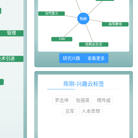
研究兴趣 查看更多
陈刚-兴趣云标签
罗志坤
张德英
傅传威
吕军
人本思想