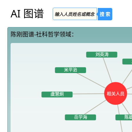
AI 图谱
搜 索
陈刚图谱-社科哲学领域：