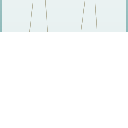
相关人员
何涛
康文梅
杨敬奎
刘冠军
费聿慧
朱颖洁
任厚升
吴兵