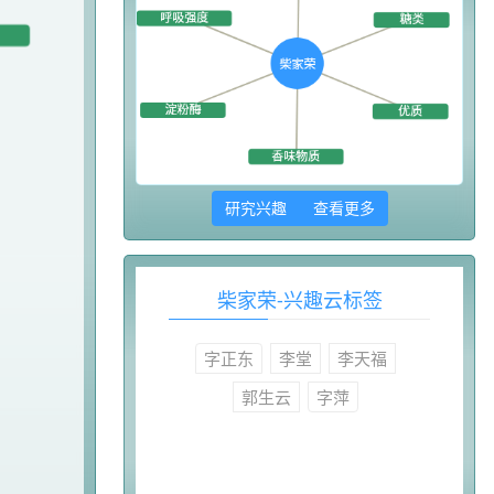
研究兴趣 查看更多
柴家荣-兴趣云标签
字正东
李堂
李天福
郭生云
字萍