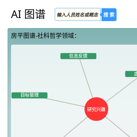
AI 图谱
搜 索
房平图谱-社科哲学领域：