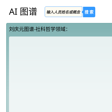
AI 图谱
搜 索
刘庆元图谱-社科哲学领域：