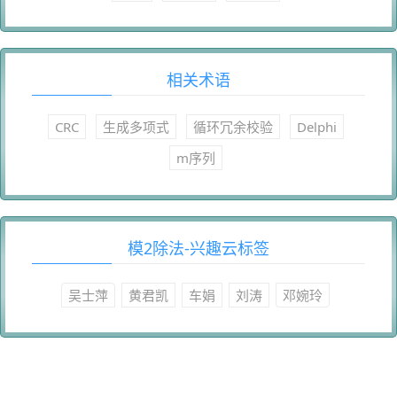
相关术语
CRC
生成多项式
循环冗余校验
Delphi
m序列
模2除法-兴趣云标签
吴士萍
黄君凯
车娟
刘涛
邓婉玲