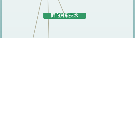
研究人员
朱式庆
陈火旺
马永进
薛春光
蒋文斌
林宏轩
尤晋元
邱雪梅