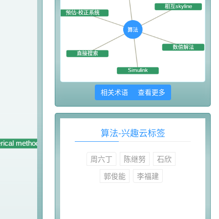
相关术语 查看更多
算法-兴趣云标签
周六丁
陈继努
石欣
郭俊能
李福建