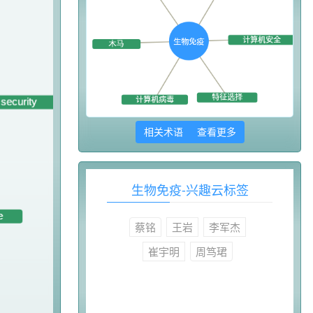
相关术语 查看更多
生物免疫-兴趣云标签
蔡铭
王岩
李军杰
崔宇明
周笃珺