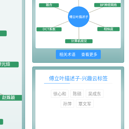
相关术语 查看更多
傅立叶描述子-兴趣云标签
徐心和
陈硕
吴成东
孙萍
覃文军