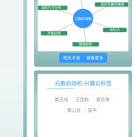
相关术语 查看更多
元胞自动机-兴趣云标签
黄迅成
王国栋
裘哲勇
黄山良
管平