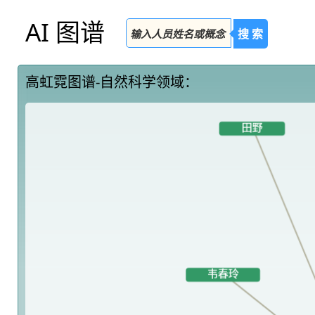
AI 图谱
搜 索
高虹霓图谱-自然科学领域：