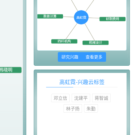
研究兴趣 查看更多
高虹霓-兴趣云标签
邓立信
沈建平
蒋智诚
林子扬
朱勤