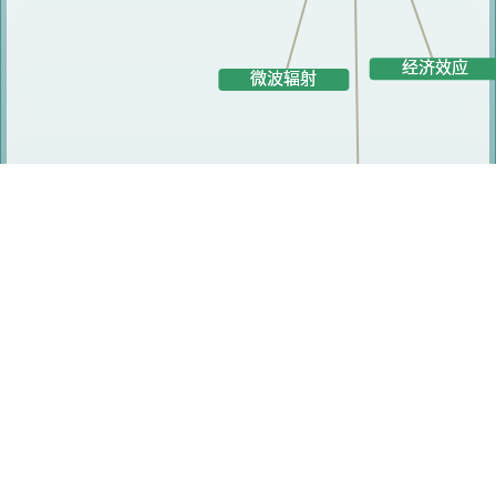
相关人员
潘懿
崔瑾
孙明君
杨健
陈霞
杨成梅