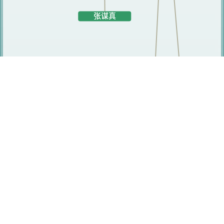
相关人员
何应
张谋真
张韻慧
张文旭
张东瑜
王国埃
樊世科
陈莹