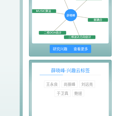
研究兴趣 查看更多
薛晓峰-兴趣云标签
王永良
尚振峰
刘远亮
于卫真
鲍拯