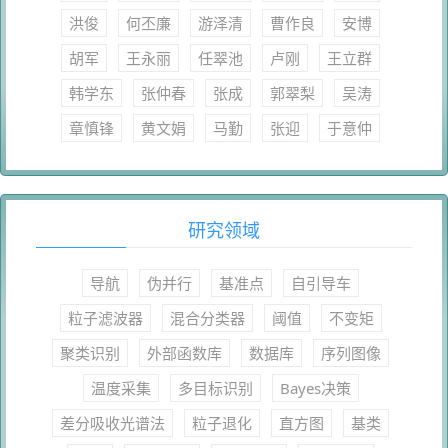
洪俊
何丕廉
游泽清
曹作良
安博
胡军
王永丽
任翠池
卢刚
王立群
韩学东
张仲春
张成
郭翠梨
吴涛
章慎锋
黄文娟
马勤
张迎
于意仲
研究领域
导航
伪并行
基准点
自引导车
粒子滤波器
混合分类器
阈值
不变矩
聚类识别
外部函数库
数据库
序列图像
温度采集
多目标识别
Bayes决策
差分吸收光谱法
粒子退化
直方图
基类