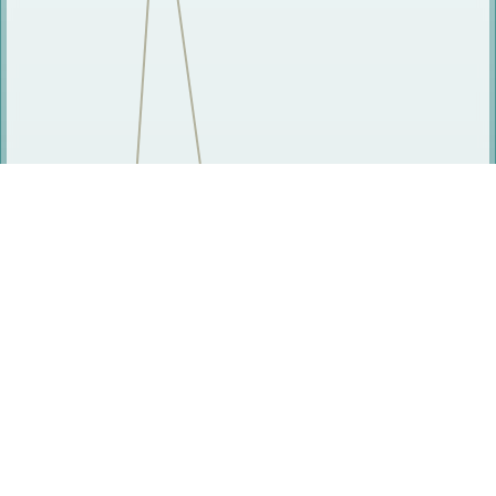
相关人员
周骋
王谋
王红斌
李宣东
刘永光