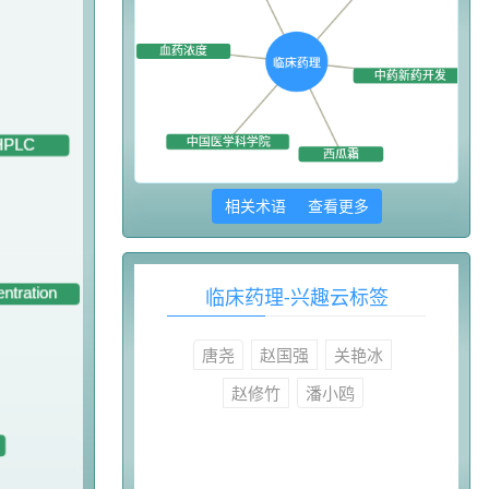
相关术语 查看更多
临床药理-兴趣云标签
唐尧
赵国强
关艳冰
赵修竹
潘小鸥