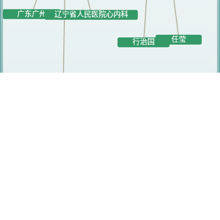
相关人员
阿依古丽·木拉提罕
行治国
赵文莲
任莹