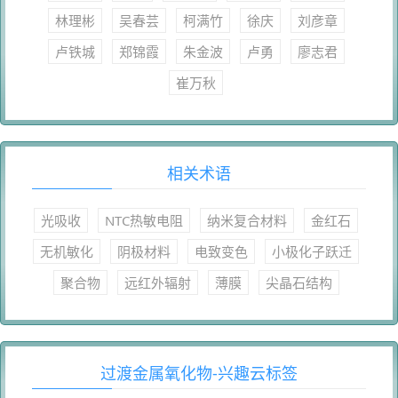
林理彬
吴春芸
柯满竹
徐庆
刘彦章
卢铁城
郑锦霞
朱金波
卢勇
廖志君
崔万秋
相关术语
光吸收
NTC热敏电阻
纳米复合材料
金红石
无机敏化
阴极材料
电致变色
小极化子跃迁
聚合物
远红外辐射
薄膜
尖晶石结构
过渡金属氧化物-兴趣云标签