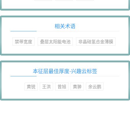
相关术语
禁带宽度
叠层太阳能电池
非晶硅氢合金薄膜
本征层最佳厚度-兴趣云标签
黄锐
王洪
曾旭
黄翀
余云鹏