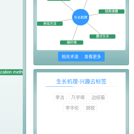
相关术语 查看更多
生长机理-兴趣云标签
李洁
乃学瑛
边绍菊
李华伦
胡锐