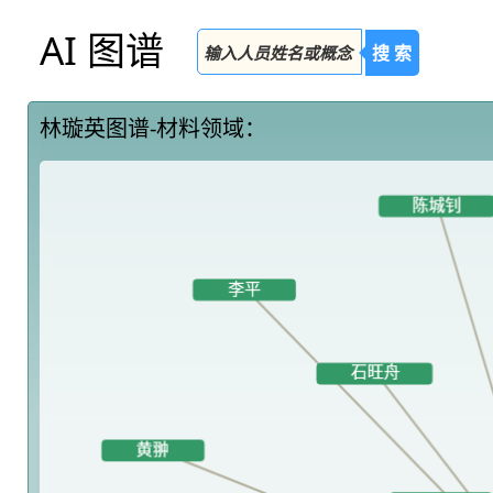
AI 图谱
搜 索
林璇英图谱-材料领域：