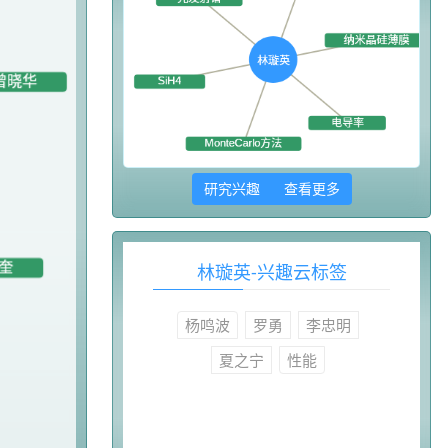
研究兴趣 查看更多
林璇英-兴趣云标签
杨鸣波
罗勇
李忠明
夏之宁
性能