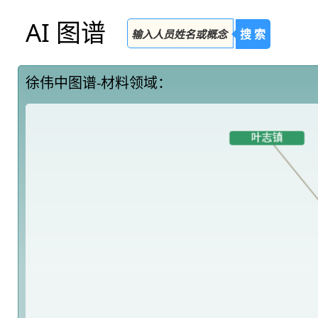
AI 图谱
搜 索
徐伟中图谱-材料领域：