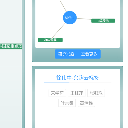
研究兴趣 查看更多
徐伟中-兴趣云标签
宋学萍
王钰萍
张银珠
叶志镇
高清维