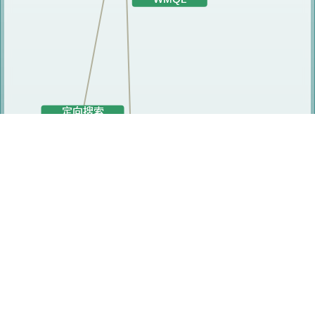
研究人员
李峥峰
周泓
伍晓宇
潘春荣
梁杰申