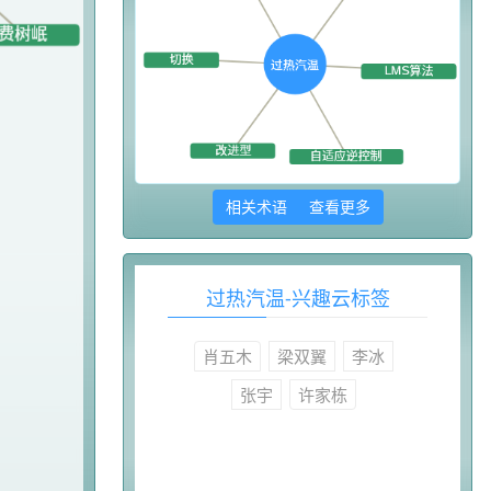
相关术语 查看更多
过热汽温-兴趣云标签
肖五木
梁双翼
李冰
张宇
许家栋