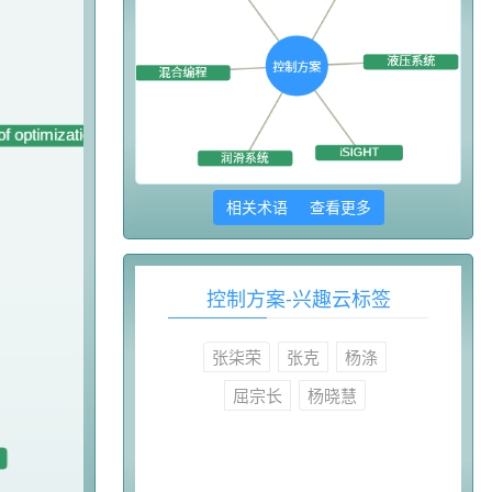
相关术语 查看更多
控制方案-兴趣云标签
张柒荣
张克
杨涤
屈宗长
杨晓慧